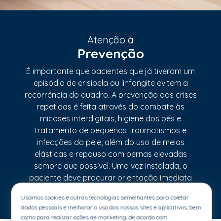
Atenção à
Prevenção
É importante que pacientes que já tiveram um
episódio de erisipela ou linfangite evitem a
recorrência do quadro. A prevenção das crises
repetidas é feita através do combate às
micoses interdigitais, higiene dos pés e
tratamento de pequenos traumatismos e
infecções da pele, além do uso de meias
elásticas e repouso com pernas elevadas
sempre que possível. Uma vez instalada, o
paciente deve procurar orientação imediata
de um especialista.
Usamos cookies e outras tecnologias semelhantes para coletar
dados pessoais e melhorar o uso dos nossos sites e aplicativos, bem
como para realizar ações de marketing, de acordo com