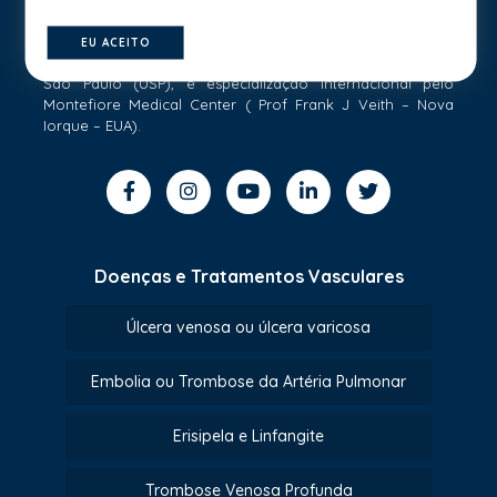
O Dr Fabio H Rossi possui Doutorado e Pós-Doutorado
EU ACEITO
pelo Instituto Dante Pazzanese (IDPC) e Universidade de
São Paulo (USP), e especialização internacional pelo
Montefiore Medical Center ( Prof Frank J Veith – Nova
Iorque – EUA).
Doenças e Tratamentos Vasculares
Úlcera venosa ou úlcera varicosa
Embolia ou Trombose da Artéria Pulmonar
Erisipela e Linfangite
Trombose Venosa Profunda