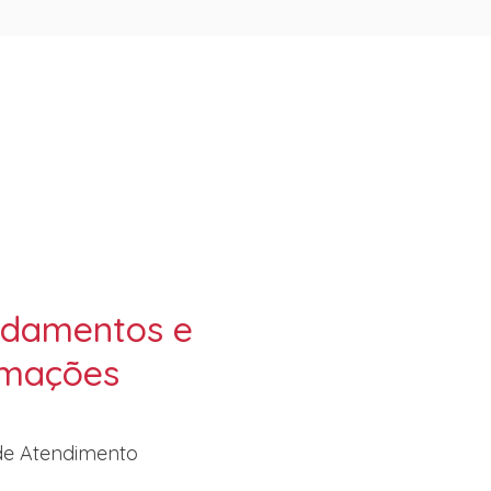
damentos e
rmações
de Atendimento