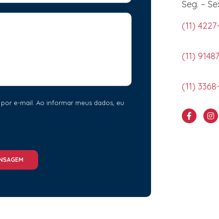
Seg. – Se
(11) 4227
(11) 9148
(11) 3368
 por e-mail. Ao informar meus dados, eu