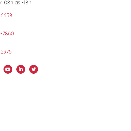
x. 08h as -18h
-6658
7-7860
-2975