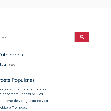
Categorias
log
(25)
Posts Populares
iagnóstico e tratamento atual
a desordem venosa pélvica
índrome de Congestão Pélvica
lebite e Trombose