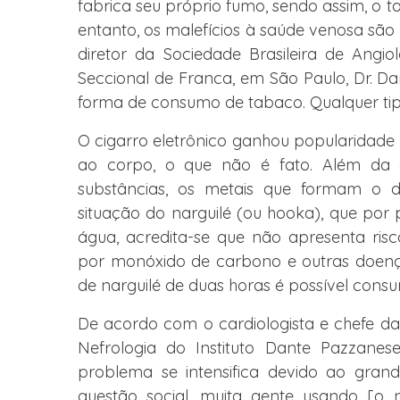
fabrica seu próprio fumo, sendo assim, o 
entanto, os malefícios à saúde venosa são
diretor da
Sociedade Brasileira de Angio
Seccional de Franca, em São Paulo
,
Dr. Da
forma de consumo de tabaco. Qualquer tipo
O cigarro eletrônico ganhou popularidade
ao corpo, o que não é fato. Além da 
substâncias, os metais que formam o di
situação do narguilé (ou hooka), que por 
água, acredita-se que não apresenta risco
por monóxido de carbono e outras doen
de narguilé de duas horas é possível cons
De acordo com o cardiologista e chefe da
Nefrologia do Instituto Dante Pazzanese
problema se intensifica devido ao gra
questão social, muita gente usando [o 