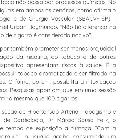
tabaco não passa por processos químicos. No
 iguais em ambos os cenários, como afirma o
logia e de Cirurgia Vascular (SBACV- SP) –
niel Urban Raymundo. “Não há diferença na
 de cigarro é considerado nocivo”.
 por também prometer ser menos prejudicial
ação da nicotina, do tabaco e de outras
spositivo apresentam riscos à saúde. É a
possuir tabaco aromatizado e ser filtrado na
s. O fumo, porém, possibilita a intoxicação
ças. Pesquisas apontam que em uma sessão
umir o mesmo que 100 cigarros.
 seção de Hipertensão Arterial, Tabagismo e
 de Cardiologia, Dr. Márcio Sousa Feliz, o
nde tempo de exposição à fumaça. “Com a
narguilé], o usuário acaba consumindo um