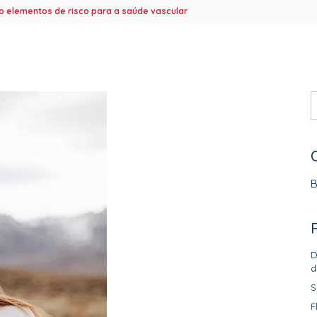
ão elementos de risco para a saúde vascular
B
D
d
S
F