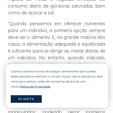
consumo diário de gorduras saturadas, bem
como de açúcar e sal.
“Quando pensamos em oferecer nutrientes
para um indivíduo, a primeira opção sempre
deve ser o alimento. E, na grande maioria dos
casos, a alimentação adequada e equilibrada
é suficiente para se atingir as metas diárias de
um indivíduo. No entanto, quando indicado,
existem suplementos alimentares que
auxiliam no tratamento. É importante frisar
Usamos cookies e outras tecnologias semelhantes para coletar
dados pessoais e melhorar o uso dos nossos sites e aplicativos, bem
que somente profissionais habilitados podem
como para realizar ações de marketing, de acordo com
fazer a avaliação da necessidade de
nossa
Política de Privacidade
prescrição de fórmulas ou suplementos.
Ressalto ainda o risco que existe na
EU ACEITO
autoprescrição de suplementos e
manipulados, podendo gerar inúmeros